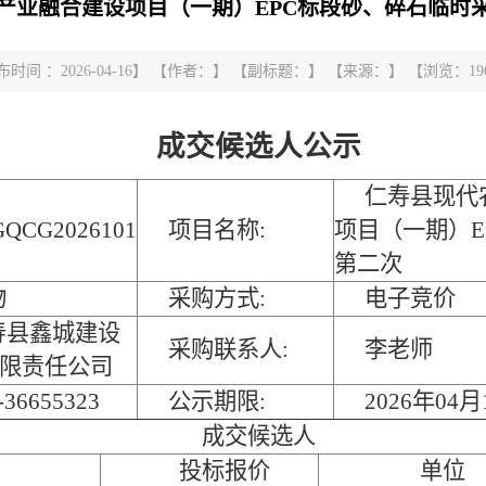
产业融合建设项目（一期）EPC标段砂、碎石临时
布时间 ：2026-04-16】 【作者：】 【副标题：】 【来源：】 【浏览：
19
成交候选人公示
仁寿县现代
GQCG2026101
项目名称:
项目（一期）E
第二次
物
采购方式:
电子竞价
寿县鑫城建设
采购联系人:
李老师
限责任公司
-36655323
公示期限:
2026年04
成交候选人
投标报价
单位